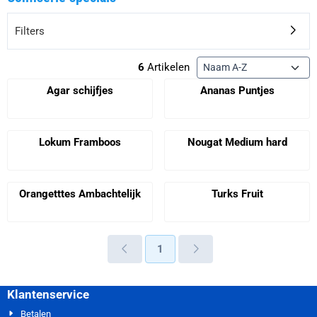
Filters
Sorteermethode
6
Artikelen
Agar schijfjes
Ananas Puntjes
Prijs niet zichtbaar
Prijs niet zichtbaar
Lokum Framboos
Nougat Medium hard
Prijs niet zichtbaar
Prijs niet zichtbaar
Orangetttes Ambachtelijk
Turks Fruit
Prijs niet zichtbaar
Prijs niet zichtbaar
1
Klantenservice
Betalen