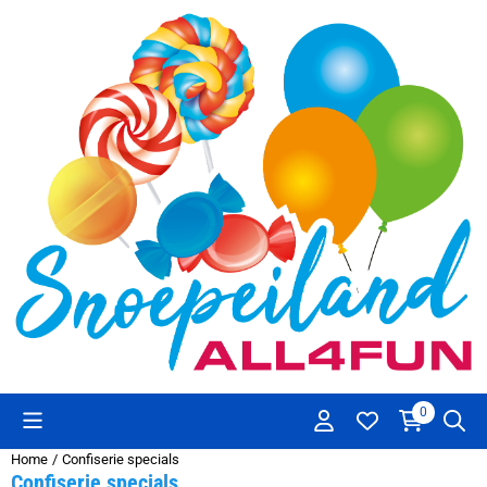
Cookievoorkeuren zijn beschikbaar. Kies instellingen of sta alle co
0
Home
/
Confiserie specials
Confiserie specials