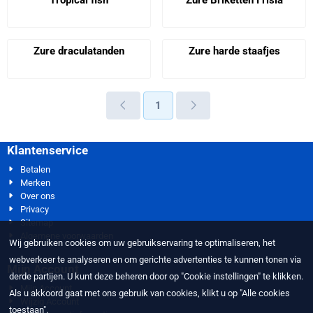
Tropical fish
Zure Briketten Frisia
Prijs niet zichtbaar
Prijs niet zichtbaar
Zure draculatanden
Zure harde staafjes
Prijs niet zichtbaar
Prijs niet zichtbaar
1
Klantenservice
Betalen
Merken
Over ons
Privacy
Sitemap
Algemene voorwaarden
Wij gebruiken cookies om uw gebruikservaring te optimaliseren, het
webverkeer te analyseren en om gerichte advertenties te kunnen tonen via
Mijn Account
derde partijen. U kunt deze beheren door op "Cookie instellingen" te klikken.
Mijn Account
Als u akkoord gaat met ons gebruik van cookies, klikt u op "Alle cookies
Wijzig Account
toestaan".