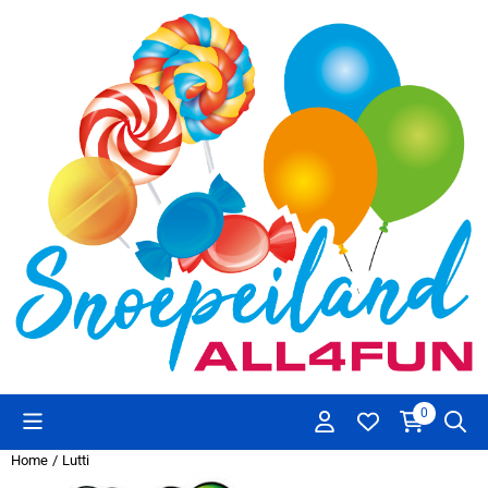
Cookievoorkeuren zijn beschikbaar. Kies instellingen of sta alle co
0
Home
/
Lutti