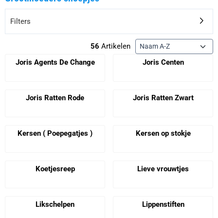
Filters
Sorteermethode
56
Artikelen
Joris Agents De Change
Joris Centen
Prijs niet zichtbaar
Prijs niet zichtbaar
Joris Ratten Rode
Joris Ratten Zwart
Prijs niet zichtbaar
Prijs niet zichtbaar
Kersen ( Poepegatjes )
Kersen op stokje
Prijs niet zichtbaar
Prijs niet zichtbaar
Koetjesreep
Lieve vrouwtjes
Prijs niet zichtbaar
Prijs niet zichtbaar
Likschelpen
Lippenstiften