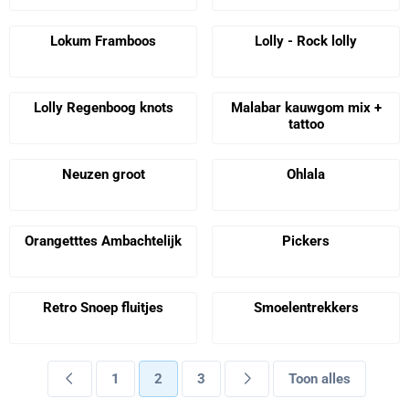
Prijs niet zichtbaar
Prijs niet zichtbaar
Lokum Framboos
Lolly - Rock lolly
Prijs niet zichtbaar
Prijs niet zichtbaar
Lolly Regenboog knots
Malabar kauwgom mix +
tattoo
Prijs niet zichtbaar
Prijs niet zichtbaar
Neuzen groot
Ohlala
Prijs niet zichtbaar
Prijs niet zichtbaar
Orangetttes Ambachtelijk
Pickers
Prijs niet zichtbaar
Prijs niet zichtbaar
Retro Snoep fluitjes
Smoelentrekkers
Prijs niet zichtbaar
Prijs niet zichtbaar
1
2
3
Toon alles