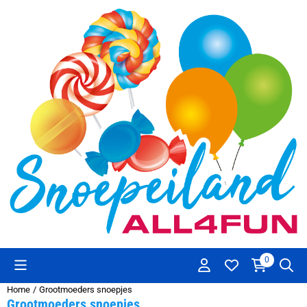
Cookievoorkeuren zijn beschikbaar. Kies instellingen of sta alle co
0
Home
/
Grootmoeders snoepjes
Grootmoeders snoepjes