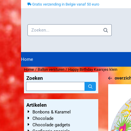
Cookievoorkeuren zijn beschikbaar. Kies instellingen of sta alle co
Gratis verzending in Belgie vanaf 50 euro
Zoeken
Home
Home
/
Ballon versturen
/
Happy Birthday Kaarsjes klein
Zoeken
overzich
Zoeken
Artikelen
Bonbons & Karamel
Chocolade
Chocolade gadgets