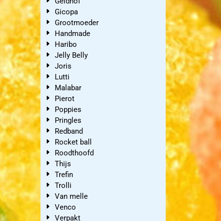
Geldhof
Gicopa
Grootmoeder
Handmade
Haribo
Jelly Belly
Joris
Lutti
Malabar
Pierot
Poppies
Pringles
Redband
Rocket ball
Roodthoofd
Thijs
Trefin
Trolli
Van melle
Venco
Verpakt