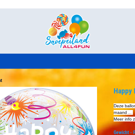
okies toe.
t
Happy B
Deze ballo
maand ...
Meer info z
Gewicht - P