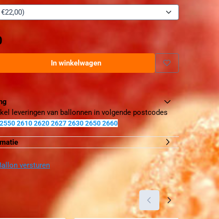
0
In winkelwagen
ing
kel leveringen van ballonnen in volgende postcodes
 2550 2610 2620 2627 2630 2650 2660
rmatie
allon versturen