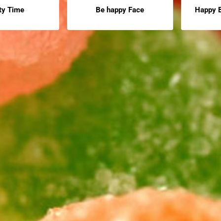
ty Time
Be happy Face
Happy B
htbaar
Prijs niet zichtbaar
Prijs niet 