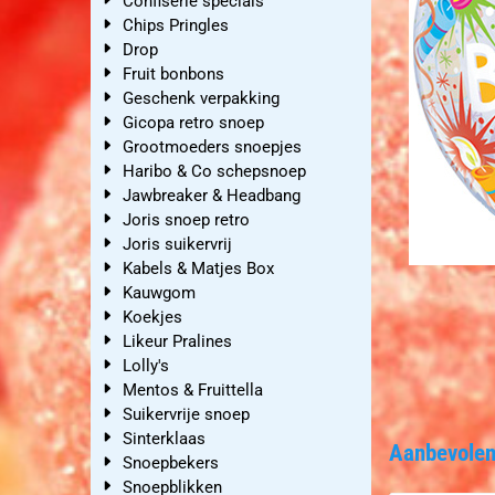
Confiserie specials
Chips Pringles
Drop
Fruit bonbons
Geschenk verpakking
Gicopa retro snoep
Grootmoeders snoepjes
Haribo & Co schepsnoep
Jawbreaker & Headbang
Joris snoep retro
Joris suikervrij
Kabels & Matjes Box
Kauwgom
Koekjes
Likeur Pralines
Lolly's
Mentos & Fruittella
Suikervrije snoep
Sinterklaas
Aanbevolen
Snoepbekers
Snoepblikken