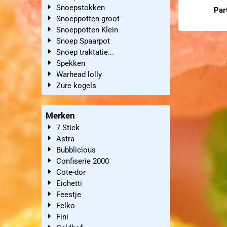
Snoepstokken
Par
Snoeppotten groot
Snoeppotten Klein
Prijs niet zic
Snoep Spaarpot
Snoep traktatie...
Spekken
Warhead lolly
Zure kogels
Merken
7 Stick
Astra
Bubblicious
Confiserie 2000
Cote-dor
Eichetti
Feestje
Felko
Fini