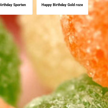
irthday Sporten
Happy Birthday Gold roze
Moed
zichtbaar
Prijs niet zichtbaar
Prijs nie