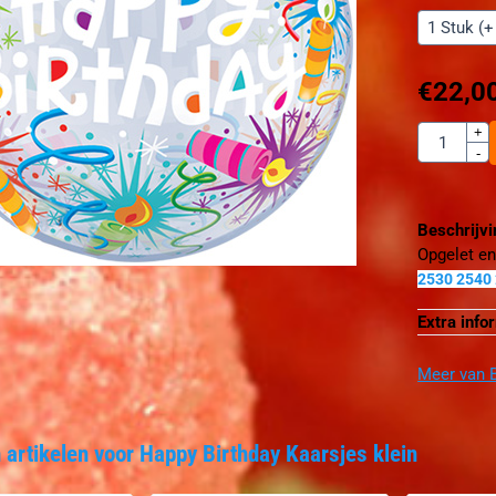
€
22,0
Aantal
+
-
Beschrijv
Opgelet en
2530 2540
Extra info
Meer van B
 artikelen voor
Happy Birthday Kaarsjes klein