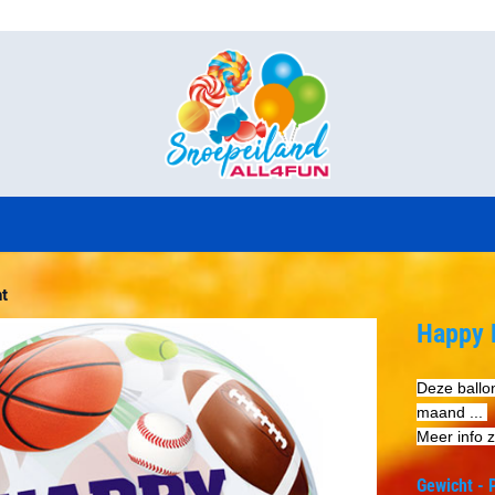
okies toe.
t
Happy 
Deze ballo
maand ...
Meer info z
Gewicht - P