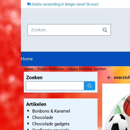
Cookievoorkeuren zijn beschikbaar. Kies instellingen of sta alle co
Gratis verzending in Belgie vanaf 50 euro
Zoeken
Home
Home
/
Ballon versturen
/
Happy Birthday Sporten
Zoeken
overzich
Zoeken
Artikelen
Bonbons & Karamel
Chocolade
Chocolade gadgets