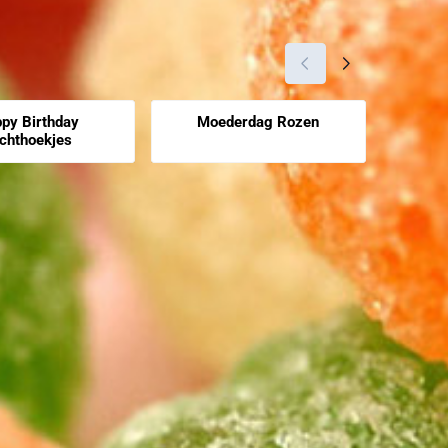
py Birthday
Moederdag Rozen
Happ
chthoekjes
zichtbaar
Prijs niet zichtbaar
Prijs nie