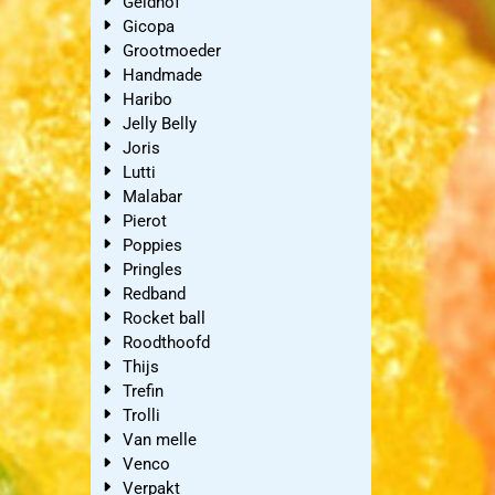
Geldhof
Gicopa
Grootmoeder
Handmade
Haribo
Jelly Belly
Joris
Lutti
Malabar
Pierot
Poppies
Pringles
Redband
Rocket ball
Roodthoofd
Thijs
Trefin
Trolli
Van melle
Venco
Verpakt