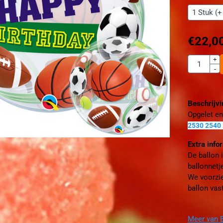
€
22,0
Aantal
+
-
Beschrijv
Opgelet en
2530 2540
Extra info
De ballon 
ballonnet
We voorzie
ballon vas
Meer van B