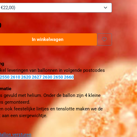
0
In winkelwagen
ing
kel leveringen van ballonnen in volgende postcodes
 2550 2610 2620 2627 2630 2650 2660
rmatie
is gevuld met helium. Onder de ballon zijn 4 kleine
jes gemonteerd.
n ook feestelijke lintjes en tenslotte maken we de
t aan een siergewichtje.
allon versturen