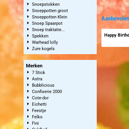
Snoepstokken
Snoeppotten groot
Snoeppotten Klein
Aanbevolen
Snoep Spaarpot
Snoep traktatie...
Happy Birth
Spekken
Warhead lolly
Prijs niet zic
Zure kogels
Merken
7 Stick
Astra
Bubblicious
Confiserie 2000
Cote-dor
Eichetti
Feestje
Felko
Fini