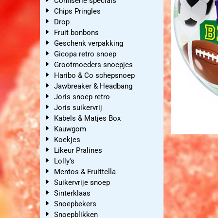
Confiserie specials
Chips Pringles
Drop
Fruit bonbons
Geschenk verpakking
Gicopa retro snoep
Grootmoeders snoepjes
Haribo & Co schepsnoep
Jawbreaker & Headbang
Joris snoep retro
Joris suikervrij
Kabels & Matjes Box
Kauwgom
Koekjes
Likeur Pralines
Lolly's
Mentos & Fruittella
Suikervrije snoep
Sinterklaas
Snoepbekers
Snoepblikken