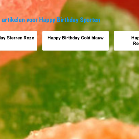
 artikelen voor
Happy Birthday Sporten
day Sterren Roze
Happy Birthday Gold blauw
Hap
Re
htbaar
Prijs niet zichtbaar
Prijs niet 