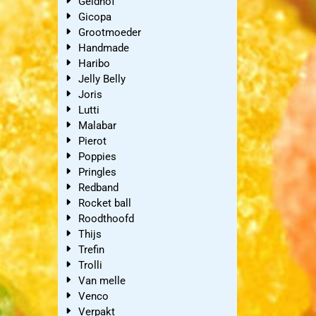
Geldhof
Gicopa
Grootmoeder
Handmade
Haribo
Jelly Belly
Joris
Lutti
Malabar
Pierot
Poppies
Pringles
Redband
Rocket ball
Roodthoofd
Thijs
Trefin
Trolli
Van melle
Venco
Verpakt