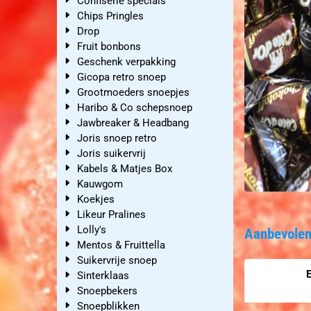
Confiserie specials
Chips Pringles
Drop
Fruit bonbons
Geschenk verpakking
Gicopa retro snoep
Grootmoeders snoepjes
Haribo & Co schepsnoep
Jawbreaker & Headbang
Joris snoep retro
Joris suikervrij
Kabels & Matjes Box
Kauwgom
Koekjes
Likeur Pralines
Lolly's
Aanbevolen
Mentos & Fruittella
Suikervrije snoep
E
Sinterklaas
Snoepbekers
Prijs niet zic
Snoepblikken