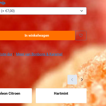
rijs
In winkelwagen
Cote-dor
|
Meer van Bonbons & Karamel
leon Citroen
Hartmint
Arab
zichtbaar
Prijs niet zichtbaar
Prijs nie