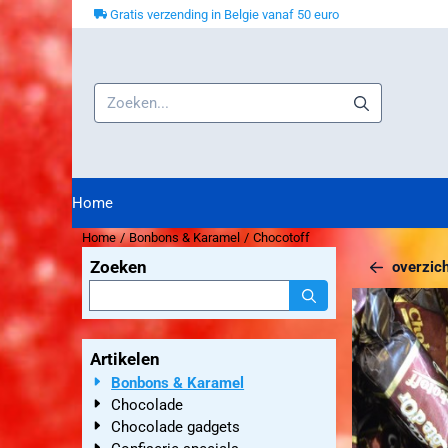
Cookievoorkeuren zijn beschikbaar. Kies instellingen of sta alle co
Gratis verzending in Belgie vanaf 50 euro
Zoeken
Home
Home
/
Bonbons & Karamel
/
Chocotoff
Zoeken
overzich
Zoeken
Artikelen
Bonbons & Karamel
Chocolade
Chocolade gadgets