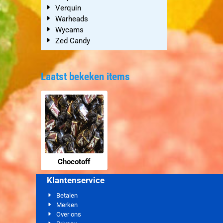
Verquin
Warheads
Wycams
Zed Candy
Laatst bekeken items
Chocotoff
Klantenservice
Betalen
Merken
Over ons