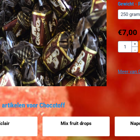
Gewicht - P
€
7,00
Aantal
+
-
Meer van 
 artikelen voor
Chocotoff
clair
Mix fruit drops
Napo
htbaar
Prijs niet zichtbaar
Prijs niet 