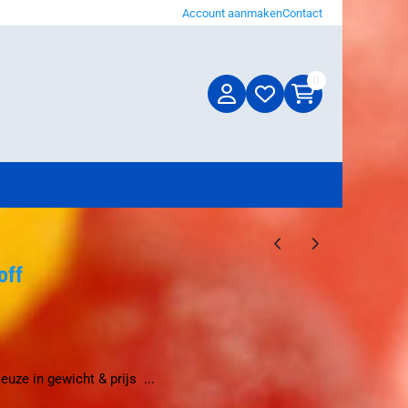
Account aanmaken
Contact
0
off
uze in gewicht & prijs ...