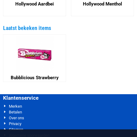
Hollywood Aardbei
Hollywood Menthol
Prijs niet zichtbaar
Prijs niet zichtbaar
Laatst bekeken items
Bubblicious Strawberry
Klantenservice
Merken
Betalen
Over ons
Privacy
Sitemap
Algemene voorwaarden