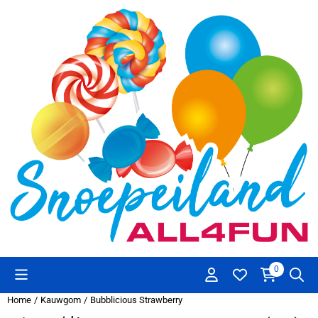
Cookievoorkeuren zijn beschikbaar. Kies instellingen of sta alle co
0
Home
/
Kauwgom
/
Bubblicious Strawberry