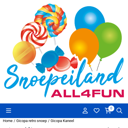
Cookievoorkeuren zijn beschikbaar. Kies instellingen of sta alle co
0
Home
/
Gicopa retro snoep
/
Gicopa Kaneel