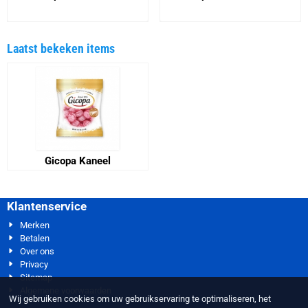
Prijs niet zichtbaar
Prijs niet zichtbaar
Laatst bekeken items
Gicopa Kaneel
Klantenservice
Merken
Betalen
Over ons
Privacy
Sitemap
Algemene voorwaarden
Wij gebruiken cookies om uw gebruikservaring te optimaliseren, het