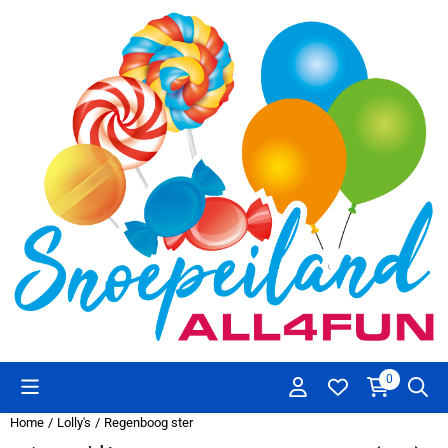
Cookievoorkeuren zijn beschikbaar. Kies instellingen of sta alle co
0
Home
/
Lolly's
/
Regenboog ster