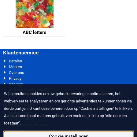
ABC letters
Klantenservice
Betalen
Merken
Over ons
Privacy
Sitemap
Algemene voorwaarden
Wij gebruiken cookies om uw gebruikservaring te optimaliseren, het
webverkeer te analyseren en om gerichte advertenties te kunnen tonen via
Mijn Account
derde partijen. U kunt deze beheren door op "Cookie instellingen" te klikken.
Mijn Account
Als u akkoord gaat met ons gebruik van cookies, klikt u op "Alle cookies
Wijzig Account
toestaan".
Mijn Accountinformatie
Inloggen
Cookie instellingen