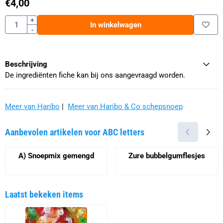
€
4,00
Aantal
+
In winkelwagen
-
Beschrijving
De ingrediënten fiche kan bij ons aangevraagd worden.
Meer van Haribo
|
Meer van Haribo & Co schepsnoep
Aanbevolen artikelen voor
ABC letters
A) Snoepmix gemengd
Zure bubbelgumflesjes
Prijs niet zichtbaar
Prijs niet zichtbaar
Laatst bekeken items