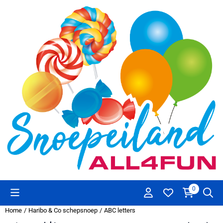
Cookievoorkeuren zijn beschikbaar. Kies instellingen of sta alle co
0
Home
/
Haribo & Co schepsnoep
/
ABC letters