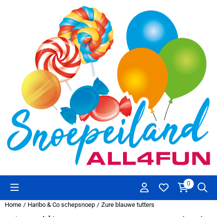
Cookievoorkeuren zijn beschikbaar. Kies instellingen of sta alle co
0
Home
/
Haribo & Co schepsnoep
/
Zure blauwe tutters