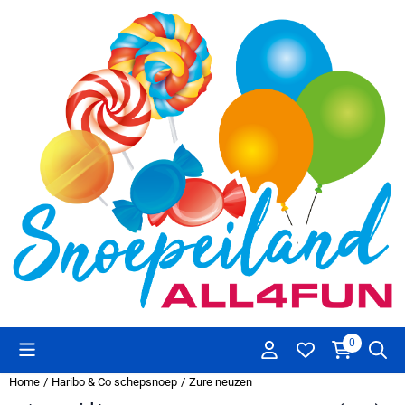
Cookievoorkeuren zijn beschikbaar. Kies instellingen of sta alle co
0
Home
/
Haribo & Co schepsnoep
/
Zure neuzen